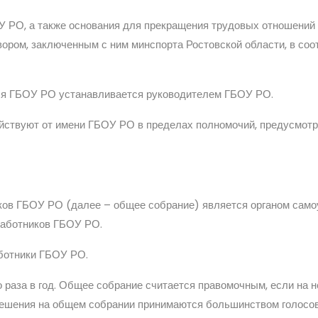
ОУ РО, а также основания для прекращения трудовых отношений
вором, заключенным с ним минспорта Ростовской области, в соо
еля ГБОУ РО устанавливается руководителем ГБОУ РО.
ействуют от имени ГБОУ РО в пределах полномочий, предусмот
ков ГБОУ РО (далее – общее собрание) является органом само
работников ГБОУ РО.
ботники ГБОУ РО.
 раза в год. Общее собрание считается правомочным, если на н
Решения на общем собрании принимаются большинством голосов