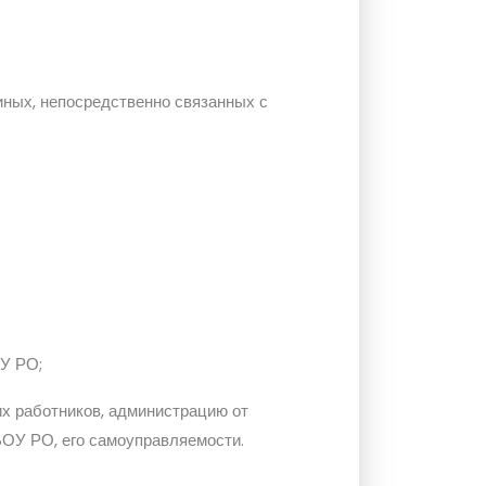
иных, непосредственно связанных с
ОУ РО;
их работников, администрацию от
БОУ РО, его самоуправляемости.