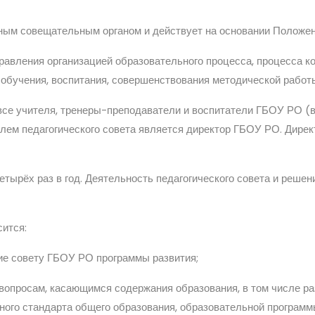
ным совещательным органом и действует на основании Положени
правления организацией образовательного процесса, процесса к
 обучения, воспитания, совершенствования методической рабо
 все учителя, тренеры-преподаватели и воспитатели ГБОУ РО 
елем педагогического совета является директор ГБОУ РО. Дирек
четырёх раз в год. Деятельность педагогического совета и реш
сится:
ие совету ГБОУ РО программы развития;
вопросам, касающимся содержания образования, в том числе ра
ного стандарта общего образования, образовательной программы