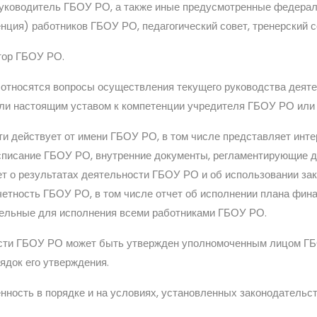
уководитель ГБОУ РО, а также иные предусмотренные федерал
нция) работников ГБОУ РО, педагогический совет, тренерский с
тор ГБОУ РО.
 относятся вопросы осуществления текущего руководства дея
или настоящим уставом к компетенции учредителя ГБОУ РО или
ти действует от имени ГБОУ РО, в том числе представляет ин
списание ГБОУ РО, внутренние документы, регламентирующие 
т о результатах деятельности ГБОУ РО и об использовании зак
четность ГБОУ РО, в том числе отчет об исполнении плана фи
ательные для исполнения всеми работниками ГБОУ РО.
сти ГБОУ РО может быть утвержден уполномоченным лицом ГБ
рядок его утверждения.
енность в порядке и на условиях, установленных законодатель