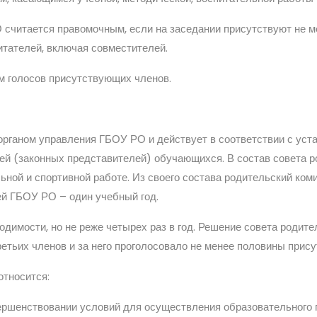
 считается правомочным, если на заседании присутствуют не м
итателей, включая совместителей.
 голосов присутствующих членов.
органом управления ГБОУ РО и действует в соответствии с ус
ей (законных представителей) обучающихся. В состав совета 
ной и спортивной работе. Из своего состава родительский коми
ей ГБОУ РО – один учебный год.
димости, но не реже четырех раз в год. Решение совета родите
ретьих членов и за него проголосовало не менее половины прис
относится:
ршенствовании условий для осуществления образовательного п