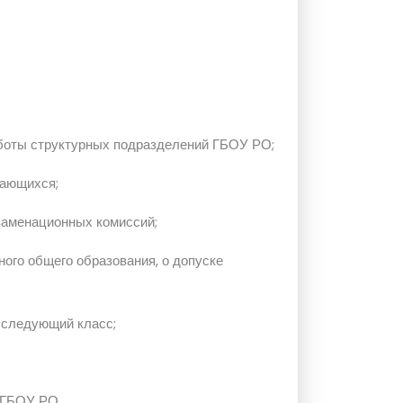
работы структурных подразделений ГБОУ РО;
чающихся;
заменационных комиссий;
ого общего образования, о допуске
 следующий класс;
 ГБОУ РО.