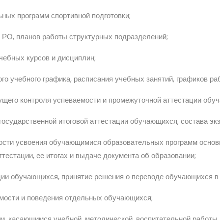
ных программ спортивной подготовки;
 РО, планов работы структурных подразделений;
чебных курсов и дисциплин;
ого учебного графика, расписания учебных занятий, графиков 
ущего контроля успеваемости и промежуточной аттестации обу
государственной итоговой аттестации обучающихся, состава эк
ости усвоения обучающимися образовательных программ основн
тестации, ее итогах и выдаче документа об образовании;
ции обучающихся, принятие решения о переводе обучающихся в
мости и поведения отдельных обучающихся;
ам, касающимся учебной, методической, воспитательной работы