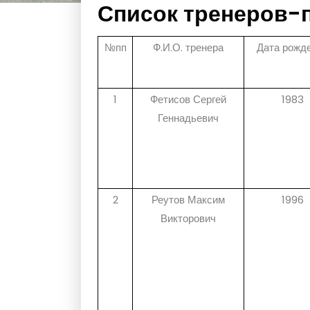
Список тренеров-
№пп
Ф.И.О. тренера
Дата рожд
1
Фетисов Сергей
1983
Геннадьевич
2
Реутов Максим
1996
Викторович