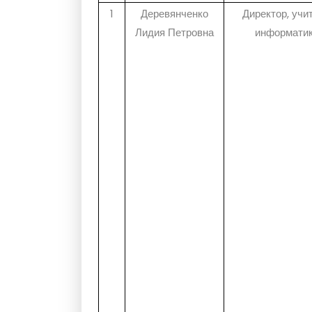
1
Деревянченко
Директор, учи
Лидия Петровна
информати