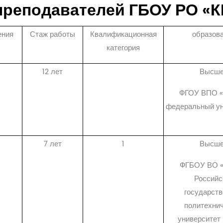
преподавателей ГБОУ РО «
ения
Стаж работы
Квалификационная
образов
категория
12 лет
Высш
ФГОУ ВПО 
федеральный ун
7 лет
1
Высш
ФГБОУ ВО 
Российс
государст
политехни
университет 