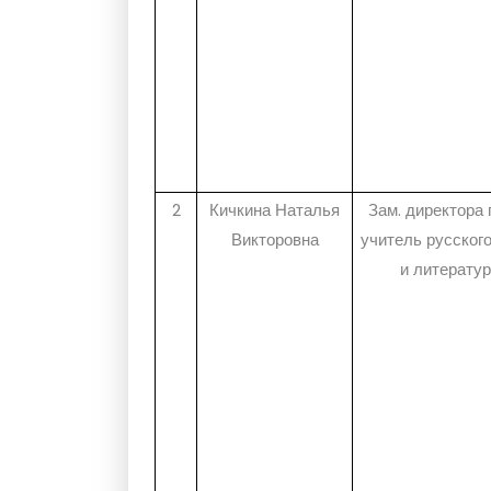
2
Кичкина Наталья
Зам. директора 
Викторовна
учитель русског
и литерату