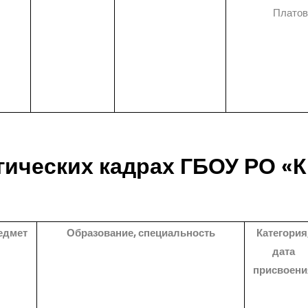
Платов
гических кадрах ГБОУ РО «
едмет
Образование, специальность
Категория
дата
присвоени