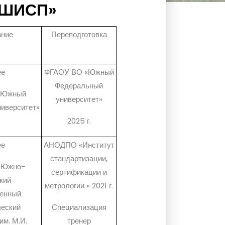
КШИСП»
ание
Переподготовка
ее
ФГАОУ ВО «Южный
Федеральный
«Южный
университет»
иверситет»
2025 г.
ее
АНОДПО «Институт
стандартизации,
«Южно-
сертификации и
кий
метрологии » 2021 г.
венный
ческий
Специализация
им. М.И.
тренер