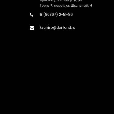
Красносулинский р-н, рп.
Горный, переулок Школьный, 4
8 (86367) 2-51-86
kschisp@donland.ru