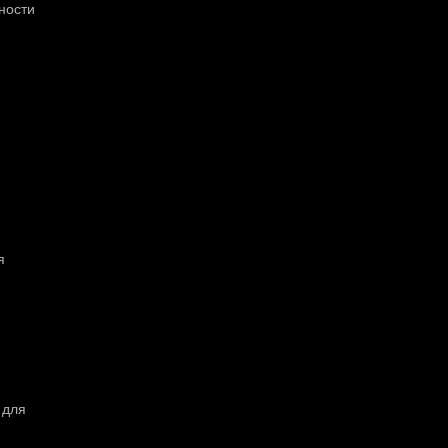
ности
я
 для